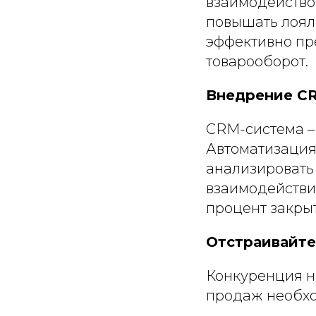
взаимодействов
повышать лоял
эффективно пре
товарооборот.
Внедрение C
CRM-система –
Автоматизация
анализировать
взаимодействи
процент закры
Отстраивайте
Конкуренция н
продаж необх