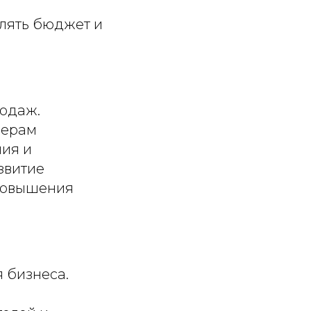
лять бюджет и
одаж.
жерам
ния и
звитие
 повышения
 бизнеса.