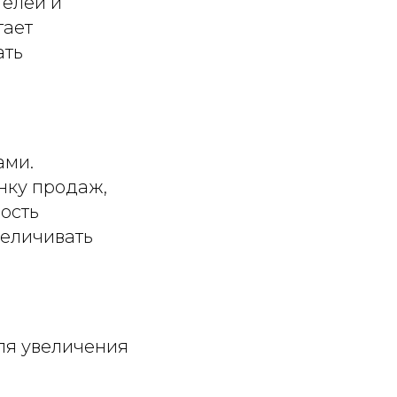
телей и
гает
ать
ами.
нку продаж,
ость
величивать
ля увеличения