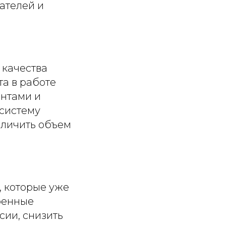
ателей и
 качества
та в работе
ентами и
систему
еличить объем
, которые уже
оенные
ии, снизить