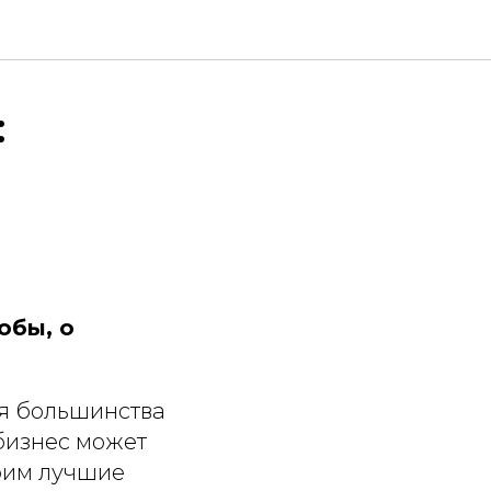
:
обы, о
я большинства
бизнес может
трим лучшие