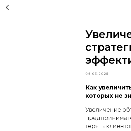
Увелич
стратег
эффект
06.03.2025
Как увеличит
которых не з
Увеличение об
предпринимате
терять клиенто