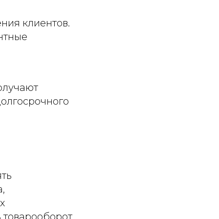
ния клиентов.
нтные
олучают
долгосрочного
ять
,
х
 товарооборот